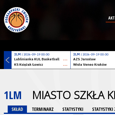
AKT
2LM
| 2026-09-19 00:00
2LM
| 2026-09-19 00:00
Lublinianka KUL Basketball
AZS Jarosław
---
KS Księżak Łowicz
Wisła Veneo Kraków
---
1LM
MIASTO SZKŁA 
SKŁAD
TERMINARZ
STATYSTYKI
STATYSTYK