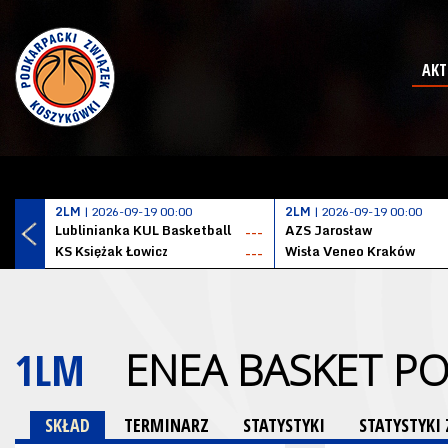
AKT
2LM
| 2026-09-19 00:00
2LM
| 2026-09-19 00:00
Lublinianka KUL Basketball
AZS Jarosław
---
KS Księżak Łowicz
Wisła Veneo Kraków
---
1LM
ENEA BASKET P
SKŁAD
TERMINARZ
STATYSTYKI
STATYSTYK