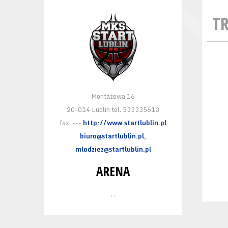
T
Montażowa 16
20-014 Lublin tel. 533335613
fax. ---
http://www.startlublin.pl
biuro@startlublin.pl,
mlodziez@startlublin.pl
ARENA
, ,