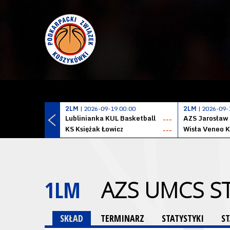
2LM
| 2026-09-19 00:00
2LM
| 2026-09-
Lublinianka KUL Basketball
AZS Jarosław
---
KS Księżak Łowicz
Wisła Veneo 
---
1LM
AZS UMCS ST
SKŁAD
TERMINARZ
STATYSTYKI
S