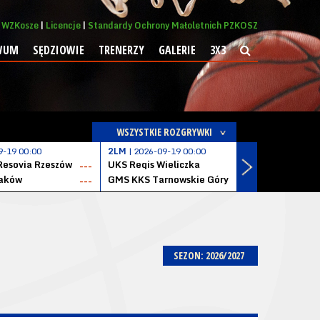
WZKosze
Licencje
Standardy Ochrony Małoletnich PZKOSZ
WUM
SĘDZIOWIE
TRENERZY
GALERIE
3X3
WSZYSTKIE ROZGRYWKI
9-19 00:00
2LM
| 2026-09-19 00:00
2LM
| 2026
Resovia Rzeszów
UKS Regis Wieliczka
ZKS Stal 
---
---
aków
GMS KKS Tarnowskie Góry
Zagłębie 
---
---
SEZON: 2026/2027