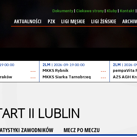
Dokumenty
Ciekawe strony
Kluby
Kontakt
AKTUALNOŚCI
PZK
LIGI MĘSKIE
LIGI ŻEŃSKIE
ARCHI
19 00:00
2LM
| 2026-09-19 00:00
2LM
| 2026-0
MKKS Rybnik
pempaVita 
---
---
Kraków
MKKS Siarka Tarnobrzeg
AZS AGH Kr
---
---
ART II LUBLIN
TATYSTYKI ZAWODNIKÓW
MECZ PO MECZU