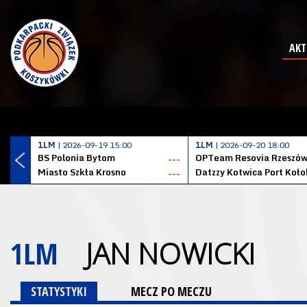
AKT
1LM
| 2026-09-19 15:00
1LM
| 2026-09-20 18:00
BS Polonia Bytom
OPTeam Resovia Rzeszó
---
Miasto Szkła Krosno
---
1LM
JAN NOWICKI
STATYSTYKI
MECZ PO MECZU