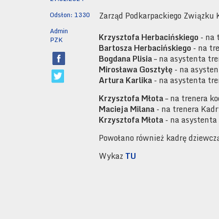
Odsłon: 1330
Zarząd Podkarpackiego Związku 
Admin
Krzysztofa Herbacińskiego
- na 
PZK
Bartosza Herbacińskiego
- na tr
Bogdana Plisia
– na asystenta tr
Mirosława Gosztyłę
- na asysten
Artura Karlika
- na asystenta tr
Krzysztofa Młota
– na trenera k
Macieja Milana
- na trenera Kad
Krzysztofa Młota
- na asystenta
Powołano również kadrę dziewczą
Wykaz
TU