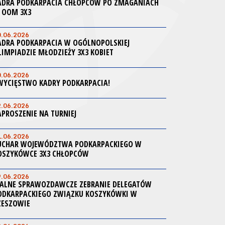
ADRA PODKARPACIA CHŁOPCÓW PO ZMAGANIACH
 OOM 3X3
0.06.2026
ADRA PODKARPACIA W OGÓLNOPOLSKIEJ
LIMPIADZIE MŁODZIEŻY 3X3 KOBIET
0.06.2026
WYCIĘSTWO KADRY PODKARPACIA!
2.06.2026
APROSZENIE NA TURNIEJ
1.06.2026
UCHAR WOJEWÓDZTWA PODKARPACKIEGO W
OSZYKÓWCE 3X3 CHŁOPCÓW
9.06.2026
ALNE SPRAWOZDAWCZE ZEBRANIE DELEGATÓW
ODKARPACKIEGO ZWIĄZKU KOSZYKÓWKI W
ZESZOWIE