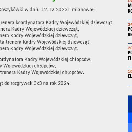
0
M
Koszykówki w dniu 12.12.2023r. mianował:
K
trenera koordynatora Kadry Wojewódzkiej dziewcząt,
2
enera Kadry Wojewódzkiej dziewcząt,
P
B
enera Kadry Wojewódzkiej dziewcząt,
ta trenera Kadry Wojewódzkiej dziewcząt,
enera Kadry Wojewódzkiej dziewcząt.
2
P
F
oordynatora Kadry Wojewódzkiej chłopców,
ry Wojewódzkiej chłopców,
 trenera Kadry Wojewódzkiej chłopców.
1
E
t do rozgrywek 3x3 na rok 2024