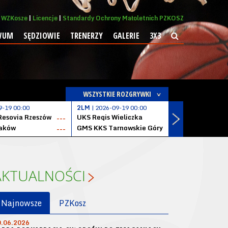
WZKosze
Licencje
Standardy Ochrony Małoletnich PZKOSZ
WUM
SĘDZIOWIE
TRENERZY
GALERIE
3X3
WSZYSTKIE ROZGRYWKI
9-19 00:00
2LM
| 2026-09-19 00:00
2LM
| 2026
Resovia Rzeszów
UKS Regis Wieliczka
ZKS Stal 
---
---
aków
GMS KKS Tarnowskie Góry
Zagłębie 
---
---
AKTUALNOŚCI
Najnowsze
PZKosz
0.06.2026