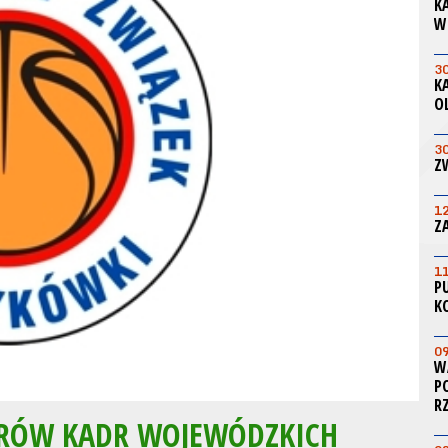
K
W
3
K
O
3
Z
1
Z
1
P
K
0
W
P
R
RÓW KADR WOJEWÓDZKICH