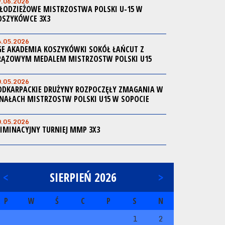
9.06.2026
ŁODZIEŻOWE MISTRZOSTWA POLSKI U-15 W
OSZYKÓWCE 3X3
4.05.2026
GE AKADEMIA KOSZYKÓWKI SOKÓŁ ŁAŃCUT Z
RĄZOWYM MEDALEM MISTRZOSTW POLSKI U15
0.05.2026
ODKARPACKIE DRUŻYNY ROZPOCZĘŁY ZMAGANIA W
INAŁACH MISTRZOSTW POLSKI U15 W SOPOCIE
0.05.2026
LIMINACYJNY TURNIEJ MMP 3X3
<
SIERPIEŃ 2026
>
P
W
Ś
C
P
S
N
1
2