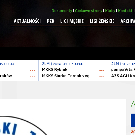
Dokumenty
Ciekawe strony
Kluby
Kontakt
AKTUALNOŚCI
PZK
LIGI MĘSKIE
LIGI ŻEŃSKIE
ARCHI
19 00:00
2LM
| 2026-09-19 00:00
2LM
| 2026-0
MKKS Rybnik
pempaVita 
---
---
Kraków
MKKS Siarka Tarnobrzeg
AZS AGH Kr
---
---
3