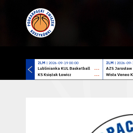
2LM
| 2026-09-19 00:00
2LM
| 2026-09-
Lublinianka KUL Basketball
AZS Jarosław
---
KS Księżak Łowicz
Wisła Veneo 
---