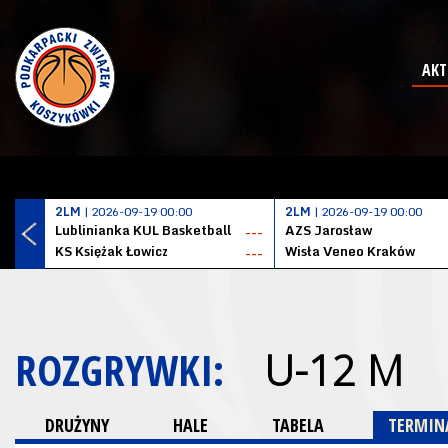
AKT
2LM
| 2026-09-19 00:00
2LM
| 2026-09-19 00:00
Lublinianka KUL Basketball
AZS Jarosław
---
KS Księżak Łowicz
Wisła Veneo Kraków
---
ROZGRYWKI:
U-12 M
DRUŻYNY
HALE
TABELA
TERMINA