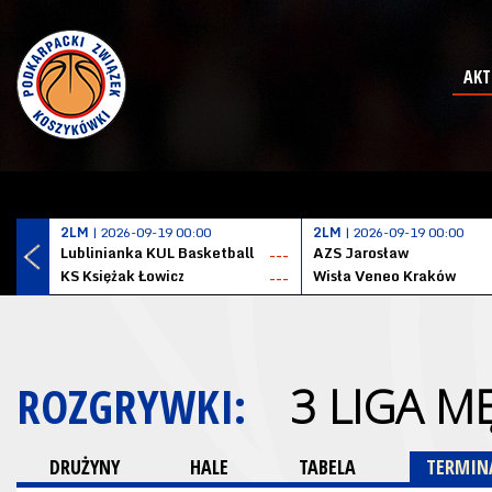
AKT
2LM
| 2026-09-19 00:00
2LM
| 2026-09-19 00:00
Lublinianka KUL Basketball
AZS Jarosław
---
KS Księżak Łowicz
Wisła Veneo Kraków
---
ROZGRYWKI:
3 LIGA M
DRUŻYNY
HALE
TABELA
TERMINA