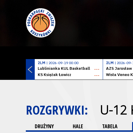
2LM
| 2026-09-19 00:00
2LM
| 2026-09-
Lublinianka KUL Basketball
AZS Jarosław
---
KS Księżak Łowicz
Wisła Veneo 
---
ROZGRYWKI:
U-12 
DRUŻYNY
HALE
TABELA