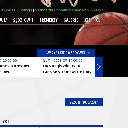
WZKosze
Licencje
Standardy Ochrony Małoletnich PZKOSZ
WUM
SĘDZIOWIE
TRENERZY
GALERIE
3X3
WSZYSTKIE ROZGRYWKI
9-19 00:00
2LM
| 2026-09-19 00:00
2LM
| 2026
Resovia Rzeszów
UKS Regis Wieliczka
ZKS Stal 
---
---
aków
GMS KKS Tarnowskie Góry
Zagłębie 
---
---
SEZON: 2026/2027
TYKI