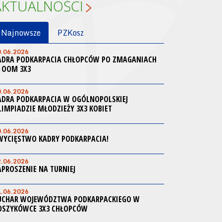
AKTUALNOŚCI
Najnowsze
PZKosz
0.06.2026
ADRA PODKARPACIA CHŁOPCÓW PO ZMAGANIACH
 OOM 3X3
0.06.2026
ADRA PODKARPACIA W OGÓLNOPOLSKIEJ
LIMPIADZIE MŁODZIEŻY 3X3 KOBIET
0.06.2026
WYCIĘSTWO KADRY PODKARPACIA!
2.06.2026
APROSZENIE NA TURNIEJ
1.06.2026
UCHAR WOJEWÓDZTWA PODKARPACKIEGO W
OSZYKÓWCE 3X3 CHŁOPCÓW