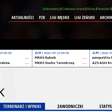
Dokumenty
Ciekawe strony
Kluby
Kontakt
AKTUALNOŚCI
PZK
LIGI MĘSKIE
LIGI ŻEŃSKIE
ARCHI
19 00:00
2LM
| 2026-09-19 00:00
2LM
| 2026-0
MKKS Rybnik
pempaVita 
---
---
Kraków
MKKS Siarka Tarnobrzeg
AZS AGH Kr
---
---
K
TERMINARZ I WYNIKI
ZAWODNICZKI
STATYS