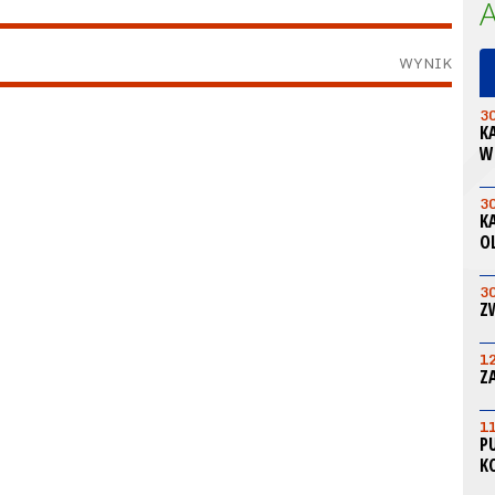
WYNIK
3
K
W
3
K
O
3
Z
1
Z
1
P
K