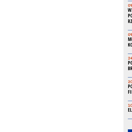
0
W
P
R
0
M
K
2
P
B
2
P
F
1
E