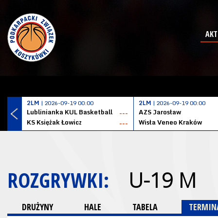
AKT
2LM
| 2026-09-19 00:00
2LM
| 2026-09-19 00:00
Lublinianka KUL Basketball
AZS Jarosław
---
KS Księżak Łowicz
Wisła Veneo Kraków
---
ROZGRYWKI:
U-19 M
DRUŻYNY
HALE
TABELA
TERMINA