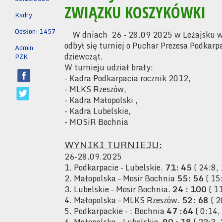
ZWIĄZKU KOSZYKÓWKI
Kadry
Odsłon: 1457
W dniach 26 - 28.09 2025 w Leżajsku w H
odbył się turniej o Puchar Prezesa Podka
Admin
dziewcząt.
PZK
W turnieju udział brały:
- Kadra Podkarpacia rocznik 2012,
- MLKS Rzeszów,
- Kadra Małopolski ,
- Kadra Lubelskie,
- MOSiR Bochnia
WYNIKI TURNIEJU:
26-28.09.2025
1. Podkarpacie - Lubelskie.
71: 45
( 24:8, 
2. Małopolska – Mosir Bochnia
55: 56
( 15
3. Lubelskie – Mosir Bochnia.
24 : 100
( 11
4. Małopolska – MLKS Rzeszów.
52: 68
( 2
5. Podkarpackie - : Bochnia
47 :64
( 0:14,