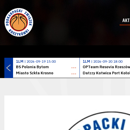
AKT
1LM
| 2026-09-19 15:00
1LM
| 2026-09-20 18:00
BS Polonia Bytom
OPTeam Resovia Rzeszó
---
Miasto Szkła Krosno
---