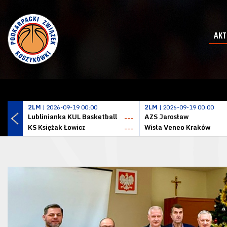
AKT
2LM
| 2026-09-19 00:00
2LM
| 2026-09-19 00:00
Lublinianka KUL Basketball
AZS Jarosław
---
KS Księżak Łowicz
Wisła Veneo Kraków
---