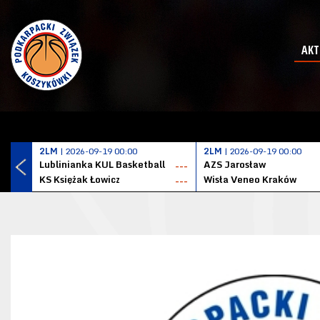
AKT
2LM
| 2026-09-19 00:00
2LM
| 2026-09-19 00:00
Lublinianka KUL Basketball
AZS Jarosław
---
KS Księżak Łowicz
Wisła Veneo Kraków
---