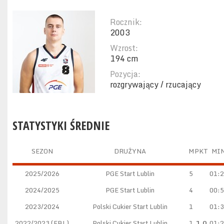
Rocznik:
2003
Wzrost:
194 cm
Pozycja:
rozgrywający / rzucający
STATYSTYKI ŚREDNIE
SEZON
DRUŻYNA
M
PKT
MI
2025/2026
PGE Start Lublin
5
01:
2024/2025
PGE Start Lublin
4
00:
2023/2024
Polski Cukier Start Lublin
1
01:
2022/2023 (EBL)
Polski Cukier Start Lublin
1
1.0
01: