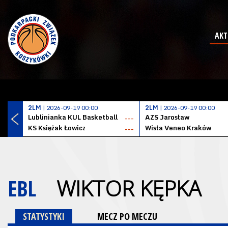
AKT
2LM
| 2026-09-19 00:00
2LM
| 2026-09-19 00:00
Lublinianka KUL Basketball
AZS Jarosław
---
KS Księżak Łowicz
Wisła Veneo Kraków
---
EBL
WIKTOR KĘPKA
STATYSTYKI
MECZ PO MECZU