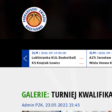
2LM
| 2026-09-19 00:00
2LM
| 2026-09-
Lublinianka KUL Basketball
AZS Jarosław
---
KS Księżak Łowicz
Wisła Veneo 
---
GALERIE:
TURNIEJ KWALIFIK
Admin PZK, 23.05.2021 15:45