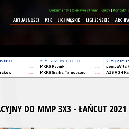
Dokumenty
Ciekawe strony
Kluby
Kontakt
AKTUALNOŚCI
PZK
LIGI MĘSKIE
LIGI ŻEŃSKIE
ARCHI
19 00:00
2LM
| 2026-09-19 00:00
2LM
| 2026-0
MKKS Rybnik
pempaVita 
---
---
Kraków
MKKS Siarka Tarnobrzeg
AZS AGH Kr
---
---
ACYJNY DO MMP 3X3 - ŁAŃCUT 2021