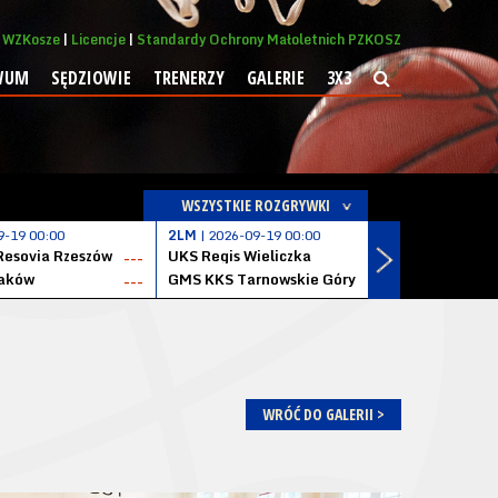
WZKosze
Licencje
Standardy Ochrony Małoletnich PZKOSZ
WUM
SĘDZIOWIE
TRENERZY
GALERIE
3X3
WSZYSTKIE ROZGRYWKI
9-19 00:00
2LM
| 2026-09-19 00:00
2LM
| 2026
Resovia Rzeszów
UKS Regis Wieliczka
ZKS Stal 
---
---
aków
GMS KKS Tarnowskie Góry
Zagłębie 
---
---
WRÓĆ DO GALERII >