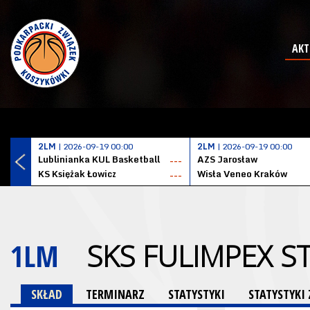
AKT
2LM
| 2026-09-19 00:00
2LM
| 2026-09-19 00:00
Lublinianka KUL Basketball
AZS Jarosław
---
KS Księżak Łowicz
Wisła Veneo Kraków
---
1LM
SKS FULIMPEX 
SKŁAD
TERMINARZ
STATYSTYKI
STATYSTYK