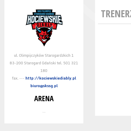
TRENER
ul. Olimpijczyków Starogardzkich 1
83-200 Starogard Gdański tel. 501 321
180
fax. ---
http://kociewskiediably.pl
biuro@skssg.pl
ARENA
, ,