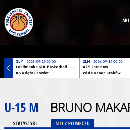
AKT
2LM
| 2026-09-19 00:00
2LM
| 2026-09-19 00:00
Lublinianka KUL Basketball
AZS Jarosław
---
KS Księżak Łowicz
Wisła Veneo Kraków
---
U-15 M
BRUNO MAKA
STATYSTYKI
MECZ PO MECZU