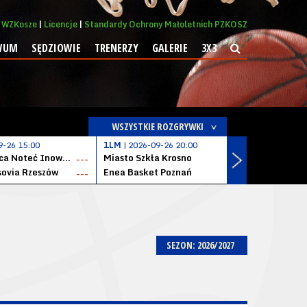
WZKosze
Licencje
Standardy Ochrony Małoletnich PZKOSZ
WUM
SĘDZIOWIE
TRENERZY
GALERIE
3X3
WSZYSTKIE ROZGRYWKI
9-26 15:00
1LM
| 2026-09-26 20:00
1LM
| 2026
KSK Qemetica Noteć Inowrocław
Miasto Szkła Krosno
Solvera S
---
---
ovia Rzeszów
Enea Basket Poznań
---
---
SEZON: 2026/2027