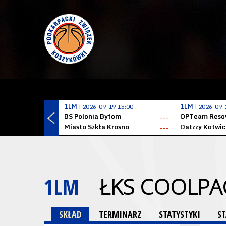
1LM
| 2026-09-19 15:00
1LM
| 2026-09-
BS Polonia Bytom
OPTeam Resov
---
Miasto Szkła Krosno
---
1LM
ŁKS COOLPA
SKŁAD
TERMINARZ
STATYSTYKI
S