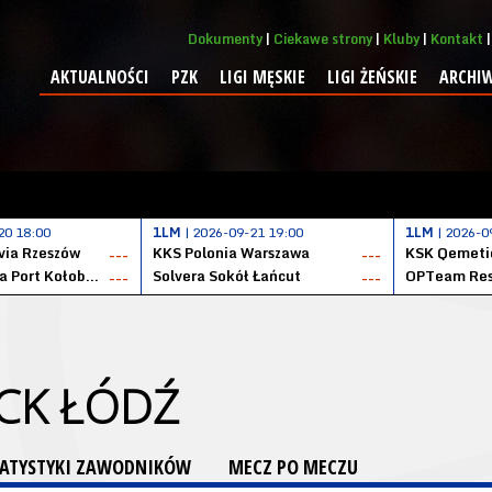
Dokumenty
Ciekawe strony
Kluby
Kontakt
AKTUALNOŚCI
PZK
LIGI MĘSKIE
LIGI ŻEŃSKIE
ARCHI
20 18:00
1LM
| 2026-09-21 19:00
1LM
| 2026-0
ia Rzeszów
KKS Polonia Warszawa
---
---
Datzzy Kotwica Port Kołobrzeg
Solvera Sokół Łańcut
OPTeam Res
---
---
CK ŁÓDŹ
TATYSTYKI ZAWODNIKÓW
MECZ PO MECZU