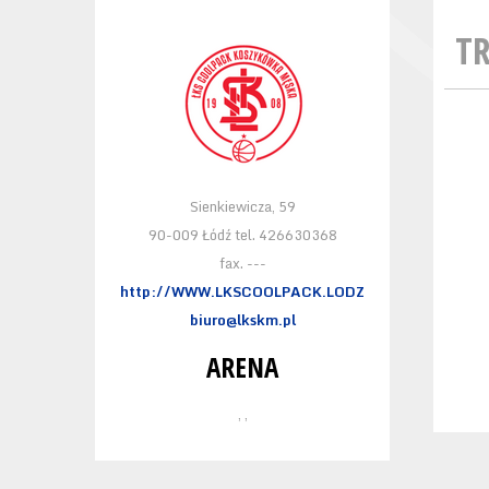
T
Sienkiewicza, 59
90-009 Łódź tel. 426630368
fax. ---
http://WWW.LKSCOOLPACK.LODZ
biuro@lkskm.pl
ARENA
, ,