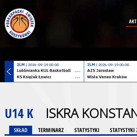
AKT
2LM
| 2026-09-19 00:00
2LM
| 2026-09-19 00:00
Lublinianka KUL Basketball
AZS Jarosław
---
KS Księżak Łowicz
Wisła Veneo Kraków
---
U14 K
ISKRA KONSTA
SKŁAD
TERMINARZ
STATYSTYKI
STATYSTYKI