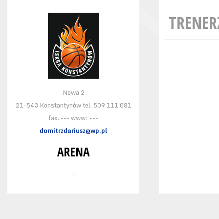
TRENER
Nowa 2
21-543 Konstantynów tel. 509 111 081
fax. --- www: ---
domitrzdariusz@wp.pl
ARENA
, ,