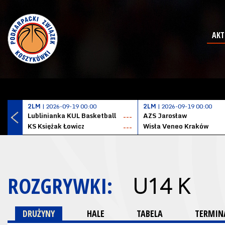
AKT
2LM
| 2026-09-19 00:00
2LM
| 2026-09-19 00:00
Lublinianka KUL Basketball
AZS Jarosław
---
KS Księżak Łowicz
Wisła Veneo Kraków
---
ROZGRYWKI:
U14 K
DRUŻYNY
HALE
TABELA
TERMINA