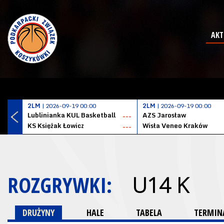
AKT
2LM
| 2026-09-19 00:00
2LM
| 2026-09-19 00:00
Lublinianka KUL Basketball
AZS Jarosław
---
KS Księżak Łowicz
Wisła Veneo Kraków
---
ROZGRYWKI:
U14 K
DRUŻYNY
HALE
TABELA
TERMINA