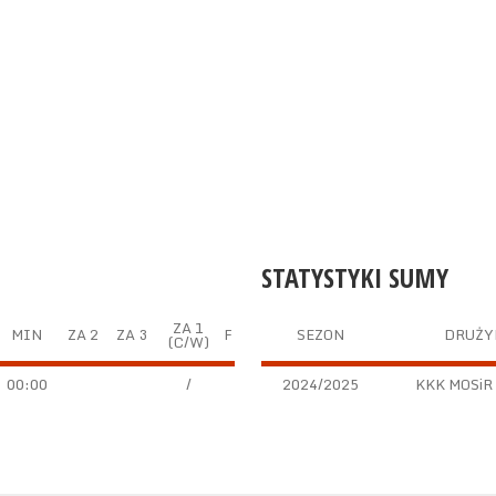
STATYSTYKI SUMY
ZA 1
MIN
ZA 2
ZA 3
F
SEZON
DRUŻY
(C/W)
00:00
/
2024/2025
KKK MOSiR 