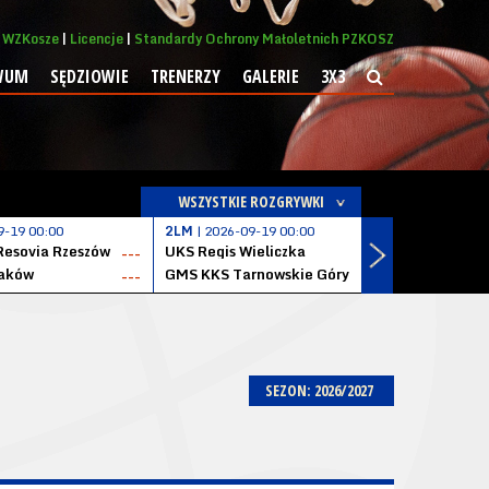
WZKosze
Licencje
Standardy Ochrony Małoletnich PZKOSZ
WUM
SĘDZIOWIE
TRENERZY
GALERIE
3X3
WSZYSTKIE ROZGRYWKI
9-19 00:00
2LM
| 2026-09-19 00:00
2LM
| 2026
Resovia Rzeszów
UKS Regis Wieliczka
ZKS Stal 
---
---
aków
GMS KKS Tarnowskie Góry
Zagłębie 
---
---
SEZON: 2026/2027