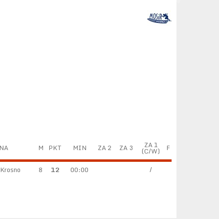
ZA 1
NA
M
PKT
MIN
ZA 2
ZA 3
F
(C/W)
Krosno
8
12
00:00
/