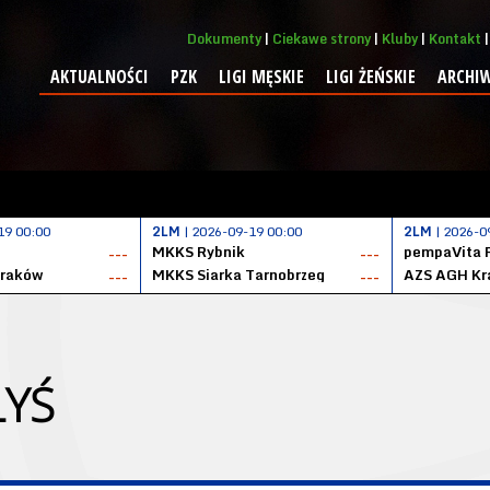
Dokumenty
Ciekawe strony
Kluby
Kontakt
AKTUALNOŚCI
PZK
LIGI MĘSKIE
LIGI ŻEŃSKIE
ARCHI
19 00:00
2LM
| 2026-09-19 00:00
2LM
| 2026-0
MKKS Rybnik
pempaVita 
---
---
Kraków
MKKS Siarka Tarnobrzeg
AZS AGH Kr
---
---
ŁYŚ