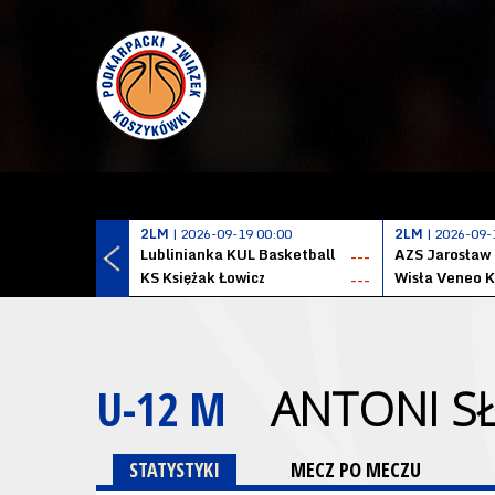
2LM
| 2026-09-19 00:00
2LM
| 2026-09-
Lublinianka KUL Basketball
AZS Jarosław
---
KS Księżak Łowicz
Wisła Veneo 
---
U-12 M
ANTONI S
STATYSTYKI
MECZ PO MECZU