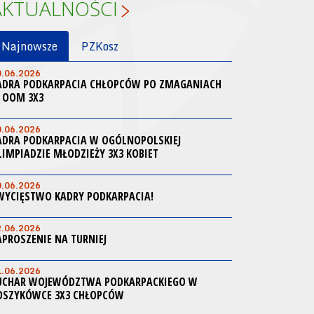
AKTUALNOŚCI
Najnowsze
PZKosz
0.06.2026
ADRA PODKARPACIA CHŁOPCÓW PO ZMAGANIACH
 OOM 3X3
0.06.2026
ADRA PODKARPACIA W OGÓLNOPOLSKIEJ
LIMPIADZIE MŁODZIEŻY 3X3 KOBIET
0.06.2026
WYCIĘSTWO KADRY PODKARPACIA!
2.06.2026
APROSZENIE NA TURNIEJ
1.06.2026
UCHAR WOJEWÓDZTWA PODKARPACKIEGO W
OSZYKÓWCE 3X3 CHŁOPCÓW