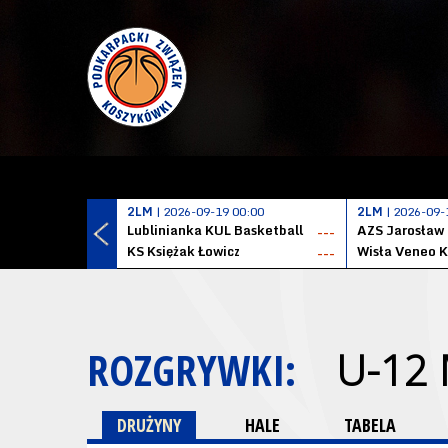
2LM
| 2026-09-19 00:00
2LM
| 2026-09-
Lublinianka KUL Basketball
AZS Jarosław
---
KS Księżak Łowicz
Wisła Veneo 
---
ROZGRYWKI:
U-12
DRUŻYNY
HALE
TABELA