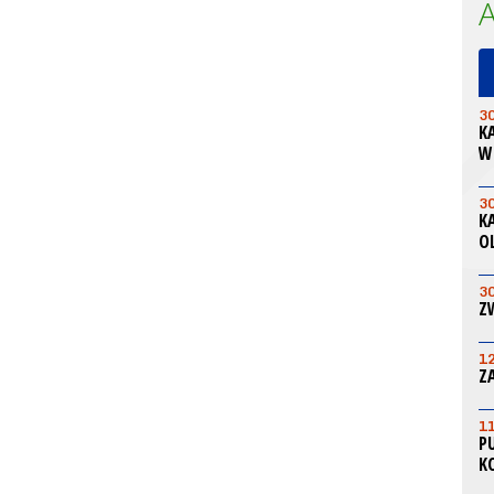
3
K
W
3
K
O
3
Z
1
Z
1
P
K