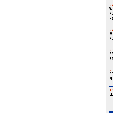
0
W
P
R
0
M
K
2
P
B
2
P
F
1
E