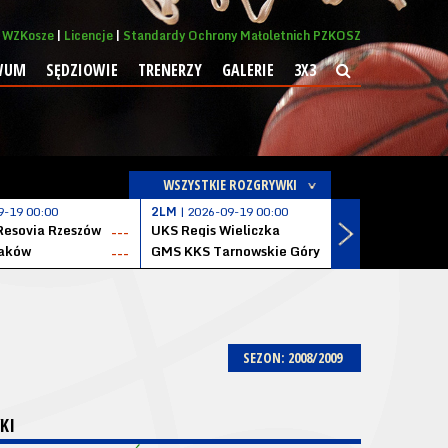
WZKosze
Licencje
Standardy Ochrony Małoletnich PZKOSZ
WUM
SĘDZIOWIE
TRENERZY
GALERIE
3X3
WSZYSTKIE ROZGRYWKI
9-19 00:00
2LM
| 2026-09-19 00:00
2LM
| 2026
Resovia Rzeszów
UKS Regis Wieliczka
ZKS Stal 
---
---
aków
GMS KKS Tarnowskie Góry
Zagłębie 
---
---
SEZON: 2008/2009
KI