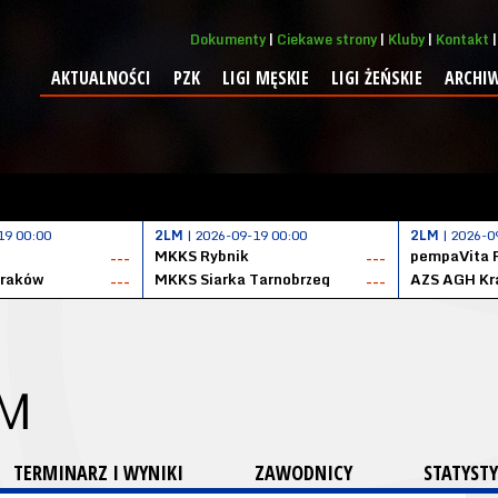
Dokumenty
Ciekawe strony
Kluby
Kontakt
AKTUALNOŚCI
PZK
LIGI MĘSKIE
LIGI ŻEŃSKIE
ARCHI
19 00:00
2LM
| 2026-09-19 00:00
2LM
| 2026-0
MKKS Rybnik
pempaVita 
---
---
Kraków
MKKS Siarka Tarnobrzeg
AZS AGH Kr
---
---
 M
TERMINARZ I WYNIKI
ZAWODNICY
STATYSTY