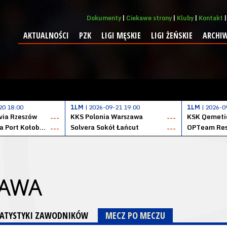
Dokumenty
Ciekawe strony
Kluby
Kontakt
AKTUALNOŚCI
PZK
LIGI MĘSKIE
LIGI ŻEŃSKIE
ARCHI
20 18:00
1LM
| 2026-09-21 19:00
1LM
| 2026-0
ia Rzeszów
KKS Polonia Warszawa
---
---
Datzzy Kotwica Port Kołobrzeg
Solvera Sokół Łańcut
OPTeam Res
---
---
ZAWA
TATYSTYKI ZAWODNIKÓW
MECZ PO MECZU