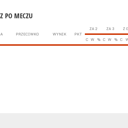
Z PO MECZU
ZA 2
ZA 3
Z 
TA
PRZECIWKO
WYNIK
PKT
C
W
%
C
W
%
C