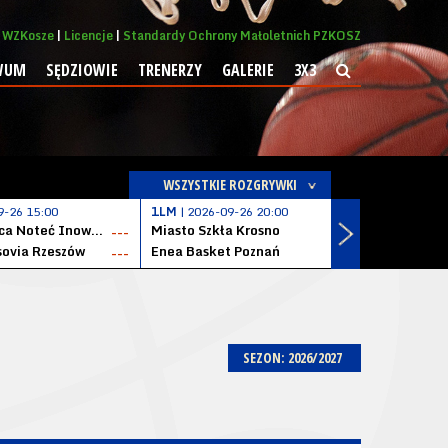
WZKosze
Licencje
Standardy Ochrony Małoletnich PZKOSZ
WUM
SĘDZIOWIE
TRENERZY
GALERIE
3X3
WSZYSTKIE ROZGRYWKI
9-26 15:00
1LM
| 2026-09-26 20:00
1LM
| 2026
KSK Qemetica Noteć Inowrocław
Miasto Szkła Krosno
Solvera S
---
---
ovia Rzeszów
Enea Basket Poznań
---
---
SEZON: 2026/2027