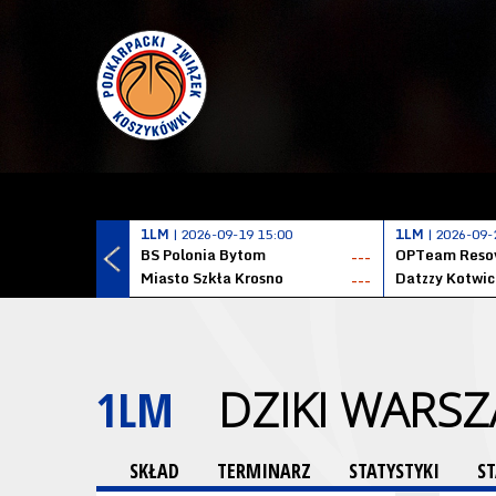
1LM
| 2026-09-19 15:00
1LM
| 2026-09-
BS Polonia Bytom
OPTeam Resov
---
Miasto Szkła Krosno
---
1LM
DZIKI WARS
SKŁAD
TERMINARZ
STATYSTYKI
S