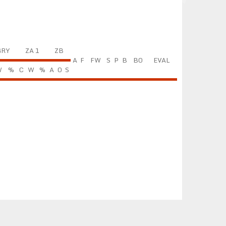
GRY
ZA 1
ZB
A
F
FW
S
P
B
BO
EVAL
W
%
C
W
%
A
O
S