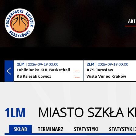
AKT
2LM
| 2026-09-19 00:00
2LM
| 2026-09-19 00:00
Lublinianka KUL Basketball
AZS Jarosław
---
KS Księżak Łowicz
Wisła Veneo Kraków
---
1LM
MIASTO SZKŁA 
SKŁAD
TERMINARZ
STATYSTYKI
STATYSTYK