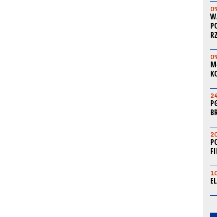
0
W
P
R
0
M
K
2
P
B
2
P
F
1
E