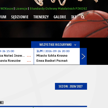
WZKosze
Licencje
Standardy Ochrony Małoletnich PZKOSZ
WUM
SĘDZIOWIE
TRENERZY
GALERIE
3X3
WSZYSTKIE ROZGRYWKI
9-26 15:00
1LM
| 2026-09-26 20:00
1LM
| 2026
KSK Qemetica Noteć Inowrocław
Miasto Szkła Krosno
Solvera S
---
---
ovia Rzeszów
Enea Basket Poznań
---
---
SEZON: 2026/2027
KI