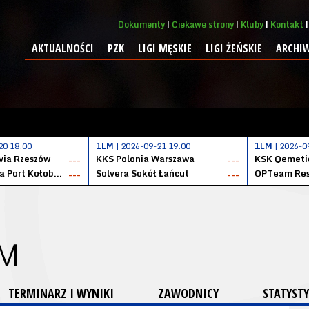
Dokumenty
Ciekawe strony
Kluby
Kontakt
AKTUALNOŚCI
PZK
LIGI MĘSKIE
LIGI ŻEŃSKIE
ARCHI
20 18:00
1LM
| 2026-09-21 19:00
1LM
| 2026-0
ia Rzeszów
KKS Polonia Warszawa
---
---
Datzzy Kotwica Port Kołobrzeg
Solvera Sokół Łańcut
OPTeam Res
---
---
 M
TERMINARZ I WYNIKI
ZAWODNICY
STATYSTY