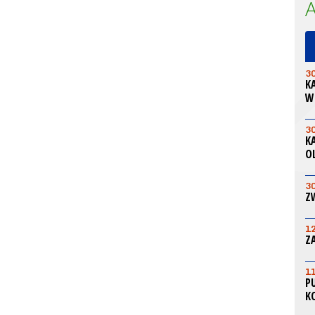
3
K
W
3
K
O
3
Z
1
Z
1
P
K