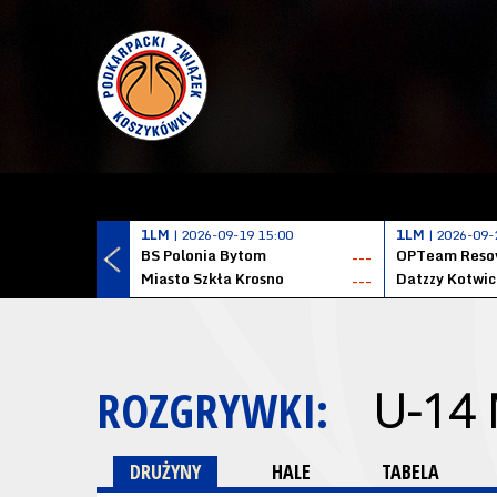
1LM
| 2026-09-19 15:00
1LM
| 2026-09-
BS Polonia Bytom
OPTeam Resov
---
Miasto Szkła Krosno
---
ROZGRYWKI:
U-14
DRUŻYNY
HALE
TABELA