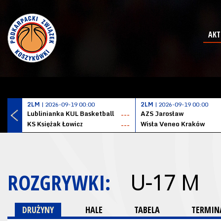
AKT
2LM
| 2026-09-19 00:00
2LM
| 2026-09-19 00:00
Lublinianka KUL Basketball
AZS Jarosław
---
KS Księżak Łowicz
Wisła Veneo Kraków
---
ROZGRYWKI:
U-17 M
DRUŻYNY
HALE
TABELA
TERMINA