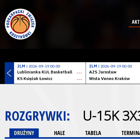
AKT
2LM
| 2026-09-19 00:00
2LM
| 2026-09-19 00:00
Lublinianka KUL Basketball
AZS Jarosław
---
KS Księżak Łowicz
Wisła Veneo Kraków
---
ROZGRYWKI:
U-15K 3X
DRUŻYNY
HALE
TABELA
TERMINA