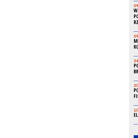
0
W
P
R
0
M
K
2
P
B
2
P
F
1
E