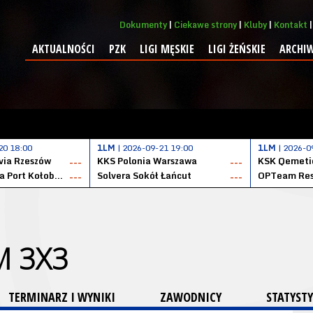
Dokumenty
Ciekawe strony
Kluby
Kontakt
AKTUALNOŚCI
PZK
LIGI MĘSKIE
LIGI ŻEŃSKIE
ARCHI
20 18:00
1LM
| 2026-09-21 19:00
1LM
| 2026-0
ia Rzeszów
KKS Polonia Warszawa
---
---
Datzzy Kotwica Port Kołobrzeg
Solvera Sokół Łańcut
OPTeam Res
---
---
M 3X3
TERMINARZ I WYNIKI
ZAWODNICY
STATYSTY