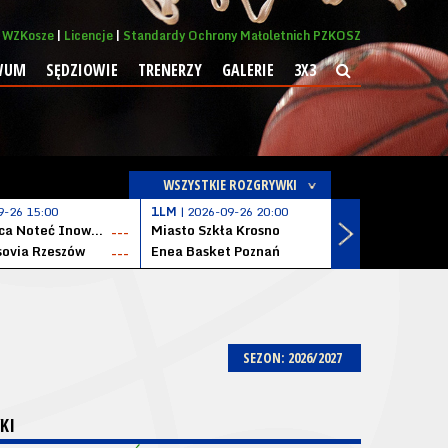
WZKosze
Licencje
Standardy Ochrony Małoletnich PZKOSZ
WUM
SĘDZIOWIE
TRENERZY
GALERIE
3X3
WSZYSTKIE ROZGRYWKI
9-26 15:00
1LM
| 2026-09-26 20:00
1LM
| 2026
KSK Qemetica Noteć Inowrocław
Miasto Szkła Krosno
Solvera S
---
---
ovia Rzeszów
Enea Basket Poznań
---
---
SEZON: 2026/2027
KI