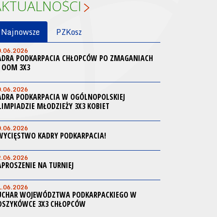
AKTUALNOŚCI
Najnowsze
PZKosz
0.06.2026
ADRA PODKARPACIA CHŁOPCÓW PO ZMAGANIACH
 OOM 3X3
0.06.2026
ADRA PODKARPACIA W OGÓLNOPOLSKIEJ
LIMPIADZIE MŁODZIEŻY 3X3 KOBIET
0.06.2026
WYCIĘSTWO KADRY PODKARPACIA!
2.06.2026
APROSZENIE NA TURNIEJ
1.06.2026
UCHAR WOJEWÓDZTWA PODKARPACKIEGO W
OSZYKÓWCE 3X3 CHŁOPCÓW