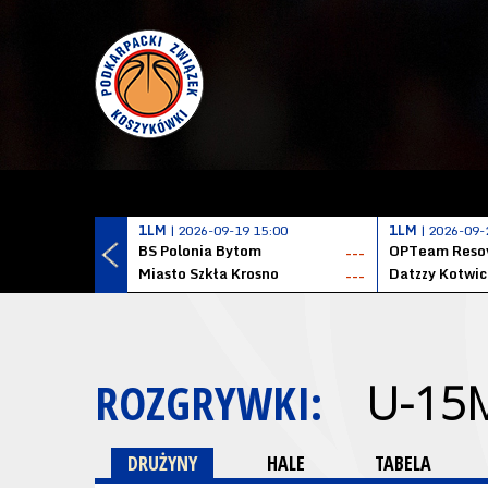
1LM
| 2026-09-19 15:00
1LM
| 2026-09-
BS Polonia Bytom
OPTeam Resov
---
Miasto Szkła Krosno
---
ROZGRYWKI:
U-15
DRUŻYNY
HALE
TABELA