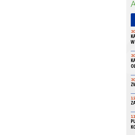
3
K
W
3
K
O
3
Z
1
Z
1
P
K