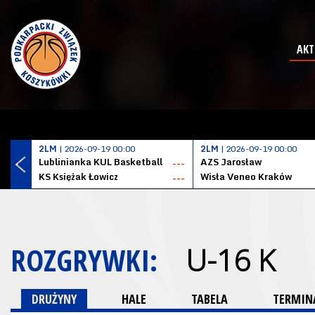
AKT
2LM
| 2026-09-19 00:00
2LM
| 2026-09-19 00:00
Lublinianka KUL Basketball
AZS Jarosław
---
KS Księżak Łowicz
Wisła Veneo Kraków
---
ROZGRYWKI:
U-16 K
DRUŻYNY
HALE
TABELA
TERMINA