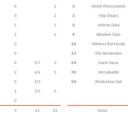
0
1
2
Dawid Walciszewski
0
1
3
Filip Olejarz
1
1
6
Andrzej Guła
1
4
9
Nikodem Zioło
0
10
Mateusz Barszczak
0
13
Ilia Nesterenko
0
5/7
3
24
Karol Sarna
2
4/4
5
30
Jan Łabudzki
0
2/3
50
Władysław Huk
1
1/2
2
0
5
14
21
Suma