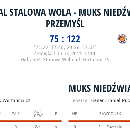
TAL STALOWA WOLA
-
MUKS NIEDŹ
PRZEMYŚL
75 : 122
(21:22, 17:40, 20:26, 17:34)
2 kolejka | 01.10.2025 17:00
Hala SiR, Stalowa Wola, ul. Hutnicza 15
MUKS NIEDŹWI
ek Wojtanowicz
Trenerzy:
Trener: Daniel Puc
ZA 1
2
ZA 3
F
NR
ZAWODNIK
(C/W)
0
2/4
4
0
Filip Zaworski