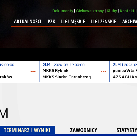
Dokumenty
Ciekawe strony
Kluby
Kontakt
AKTUALNOŚCI
PZK
LIGI MĘSKIE
LIGI ŻEŃSKIE
ARCHI
19 00:00
2LM
| 2026-09-19 00:00
2LM
| 2026-0
MKKS Rybnik
pempaVita 
---
---
Kraków
MKKS Siarka Tarnobrzeg
AZS AGH Kr
---
---
 M
TERMINARZ I WYNIKI
ZAWODNICY
STATYSTY