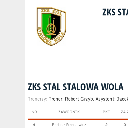
ZKS S
ZKS STAL STALOWA WOLA
Trenerzy:
Trener: Robert Grzyb. Asystent: Jac
NR
ZAWODNIK
PKT
ZA 
4
Bartosz Frankiewicz
2
0