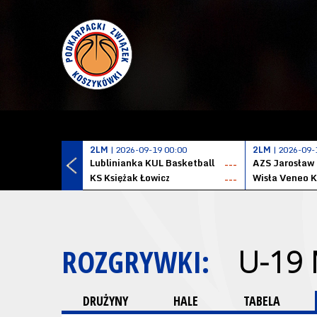
2LM
| 2026-09-19 00:00
2LM
| 2026-09-
Lublinianka KUL Basketball
AZS Jarosław
---
KS Księżak Łowicz
Wisła Veneo 
---
ROZGRYWKI:
U-19
DRUŻYNY
HALE
TABELA