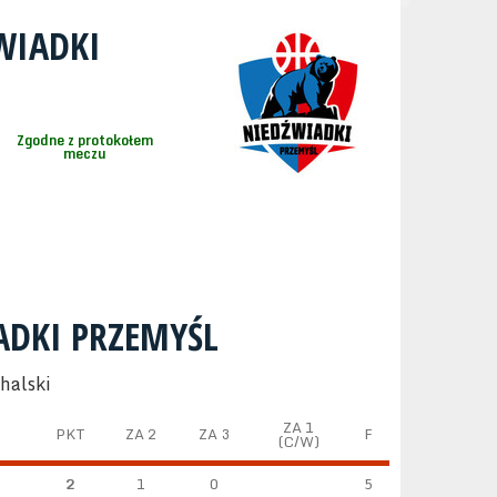
WIADKI
Zgodne z protokołem
meczu
ADKI PRZEMYŚL
halski
ZA 1
PKT
ZA 2
ZA 3
F
(C/W)
2
1
0
5