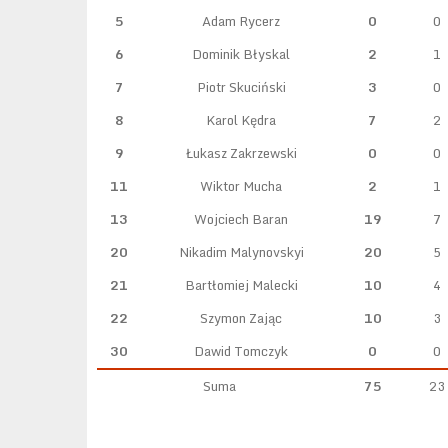
5
Adam Rycerz
0
0
6
Dominik Błyskal
2
1
7
Piotr Skuciński
3
0
8
Karol Kędra
7
2
9
Łukasz Zakrzewski
0
0
11
Wiktor Mucha
2
1
13
Wojciech Baran
19
7
20
Nikadim Malynovskyi
20
5
21
Bartłomiej Malecki
10
4
22
Szymon Zając
10
3
30
Dawid Tomczyk
0
0
Suma
75
23