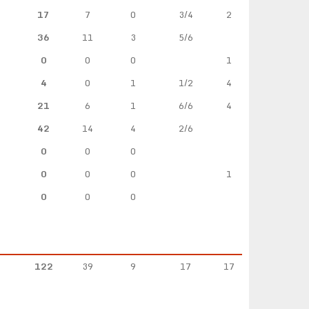
17
7
0
3/4
2
36
11
3
5/6
0
0
0
1
4
0
1
1/2
4
21
6
1
6/6
4
42
14
4
2/6
0
0
0
0
0
0
1
0
0
0
122
39
9
17
17