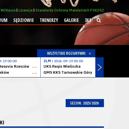
WZKosze
Licencje
Standardy Ochrony Małoletnich PZKOSZ
WUM
SĘDZIOWIE
TRENERZY
GALERIE
3X3
WSZYSTKIE ROZGRYWKI
9-19 00:00
2LM
| 2026-09-19 00:00
2LM
| 2026
Resovia Rzeszów
UKS Regis Wieliczka
ZKS Stal 
---
---
aków
GMS KKS Tarnowskie Góry
Zagłębie 
---
---
SEZON: 2025/2026
KI