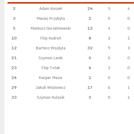
2
Adam Kosiek
24
5
4
3
Maciej Przybyła
2
0
0
5
Mateusz Gorzelniowski
12
4
0
10
Filip Kudroń
8
2
1
12
Bartosz Wojdyła
32
9
3
21
Szymon Lenik
0
0
0
23
Filip Tutak
4
2
0
24
Kacper Mazur
1
0
0
29
Jakub Wójtowicz
17
6
1
33
Szymon Kulasik
3
0
1