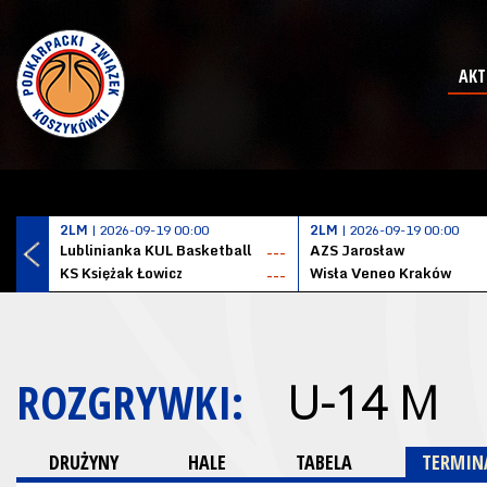
AKT
2LM
| 2026-09-19 00:00
2LM
| 2026-09-19 00:00
Lublinianka KUL Basketball
AZS Jarosław
---
KS Księżak Łowicz
Wisła Veneo Kraków
---
ROZGRYWKI:
U-14 M
DRUŻYNY
HALE
TABELA
TERMINA