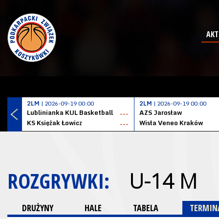
AKT
2LM
| 2026-09-19 00:00
2LM
| 2026-09-19 00:00
Lublinianka KUL Basketball
AZS Jarosław
---
KS Księżak Łowicz
Wisła Veneo Kraków
---
ROZGRYWKI:
U-14 M
DRUŻYNY
HALE
TABELA
TERMINA