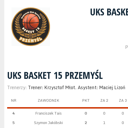
UKS BASK
P
UKS BASKET 15 PRZEMYŚL
Trenerzy:
Trener: Krzysztof Młot. Asystent: Maciej Lizoń
NR
ZAWODNIK
PKT
ZA 2
ZA 3
4
Franciszek Tais
0
0
0
5
Szymon Jakóbski
2
1
0