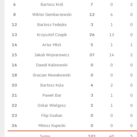
6
Bartosz Król
7
0
2
8
Wiktor Gembarzewski
12
6
0
12
Bartosz Fedejko
3
1
0
13
Krzysztof Czopik
26
13
0
14
Artur Młot
5
1
1
15
Jakub Wojnarowicz
37
14
2
16
Dawid Kalinowski
0
0
0
18
Gracjan Nowakowski
0
0
0
20
Bartosz Kula
4
2
0
21
Paweł Bar
3
1
0
22
Oskar Wielgosz
2
1
0
23
Filip Szuban
0
0
0
26
Miłosz Kupecki
0
0
0
Suma
101
40
5