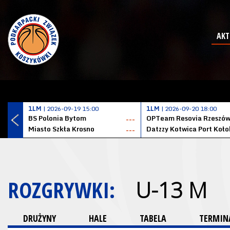
AKT
1LM
| 2026-09-19 15:00
1LM
| 2026-09-20 18:00
BS Polonia Bytom
OPTeam Resovia Rzeszó
---
Miasto Szkła Krosno
---
ROZGRYWKI:
U-13 M
DRUŻYNY
HALE
TABELA
TERMINA