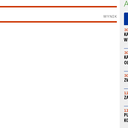
WYNIK
3
K
W
3
K
O
3
Z
1
Z
1
P
K