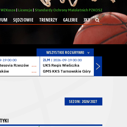
WZKosze
Licencje
Standardy Ochrony Małoletnich PZKOSZ
WUM
SĘDZIOWIE
TRENERZY
GALERIE
3X3
WSZYSTKIE ROZGRYWKI
9-19 00:00
2LM
| 2026-09-19 00:00
2LM
| 2026
Resovia Rzeszów
UKS Regis Wieliczka
ZKS Stal 
---
---
aków
GMS KKS Tarnowskie Góry
Zagłębie 
---
---
SEZON: 2026/2027
TYKI