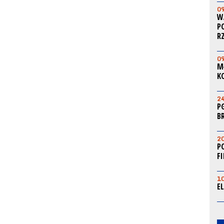
0
W
P
R
0
M
K
2
P
B
2
P
F
1
E