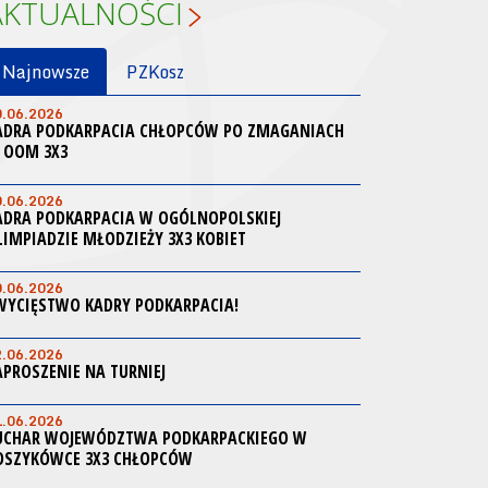
AKTUALNOŚCI
Najnowsze
PZKosz
0.06.2026
ADRA PODKARPACIA CHŁOPCÓW PO ZMAGANIACH
 OOM 3X3
0.06.2026
ADRA PODKARPACIA W OGÓLNOPOLSKIEJ
LIMPIADZIE MŁODZIEŻY 3X3 KOBIET
0.06.2026
WYCIĘSTWO KADRY PODKARPACIA!
2.06.2026
APROSZENIE NA TURNIEJ
1.06.2026
UCHAR WOJEWÓDZTWA PODKARPACKIEGO W
OSZYKÓWCE 3X3 CHŁOPCÓW