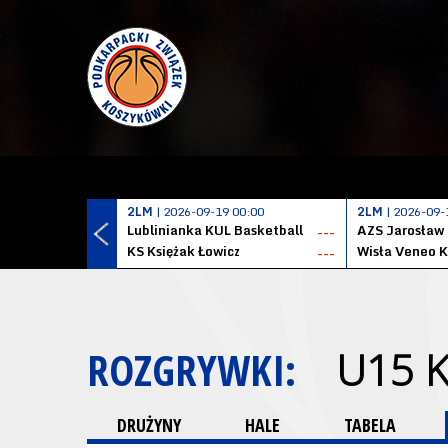
2LM
| 2026-09-19 00:00
2LM
| 2026-09-
Lublinianka KUL Basketball
AZS Jarosław
---
KS Księżak Łowicz
Wisła Veneo 
---
ROZGRYWKI:
U15 
DRUŻYNY
HALE
TABELA