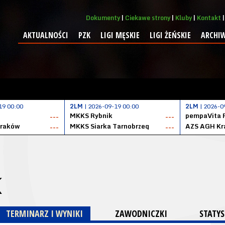
Dokumenty
Ciekawe strony
Kluby
Kontakt
AKTUALNOŚCI
PZK
LIGI MĘSKIE
LIGI ŻEŃSKIE
ARCHI
19 00:00
2LM
| 2026-09-19 00:00
2LM
| 2026-0
MKKS Rybnik
pempaVita 
---
---
Kraków
MKKS Siarka Tarnobrzeg
AZS AGH Kr
---
---
K
TERMINARZ I WYNIKI
ZAWODNICZKI
STATYS