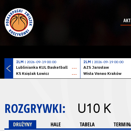
AKT
2LM
| 2026-09-19 00:00
2LM
| 2026-09-19 00:00
Lublinianka KUL Basketball
AZS Jarosław
---
KS Księżak Łowicz
Wisła Veneo Kraków
---
ROZGRYWKI:
U10 K
DRUŻYNY
HALE
TABELA
TERMINA