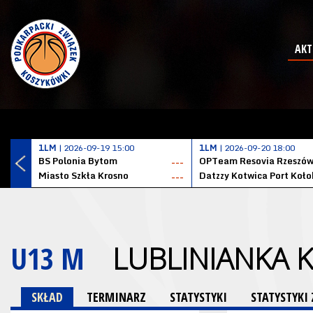
AKT
1LM
| 2026-09-19 15:00
1LM
| 2026-09-20 18:00
BS Polonia Bytom
OPTeam Resovia Rzeszó
---
Miasto Szkła Krosno
---
U13 M
LUBLINIANKA K
SKŁAD
TERMINARZ
STATYSTYKI
STATYSTYK