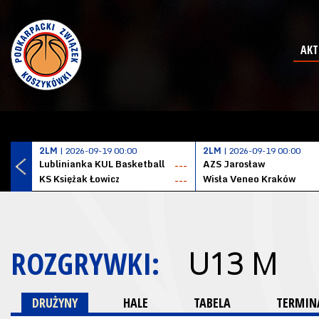
AKT
2LM
| 2026-09-19 00:00
2LM
| 2026-09-19 00:00
Lublinianka KUL Basketball
AZS Jarosław
---
KS Księżak Łowicz
Wisła Veneo Kraków
---
ROZGRYWKI:
U13 M
DRUŻYNY
HALE
TABELA
TERMINA