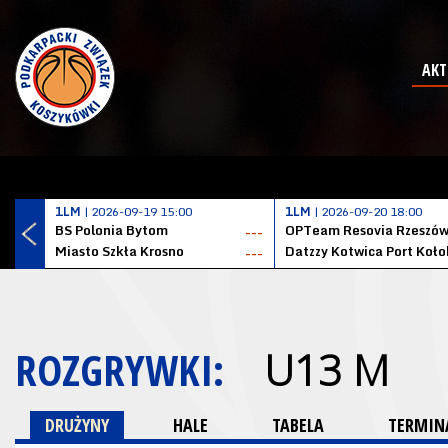
AKT
1LM
| 2026-09-19 15:00
1LM
| 2026-09-20 18:00
BS Polonia Bytom
OPTeam Resovia Rzeszó
---
Miasto Szkła Krosno
---
ROZGRYWKI:
U13 M
DRUŻYNY
HALE
TABELA
TERMINA