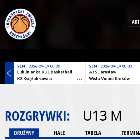
AKT
2LM
| 2026-09-19 00:00
2LM
| 2026-09-19 00:00
Lublinianka KUL Basketball
AZS Jarosław
---
KS Księżak Łowicz
Wisła Veneo Kraków
---
ROZGRYWKI:
U13 M
DRUŻYNY
HALE
TABELA
TERMINA