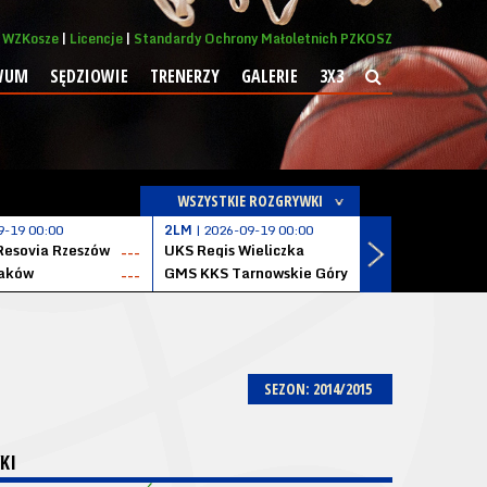
WZKosze
Licencje
Standardy Ochrony Małoletnich PZKOSZ
WUM
SĘDZIOWIE
TRENERZY
GALERIE
3X3
WSZYSTKIE ROZGRYWKI
9-19 00:00
2LM
| 2026-09-19 00:00
2LM
| 2026
Resovia Rzeszów
UKS Regis Wieliczka
ZKS Stal 
---
---
aków
GMS KKS Tarnowskie Góry
Zagłębie 
---
---
SEZON: 2014/2015
KI