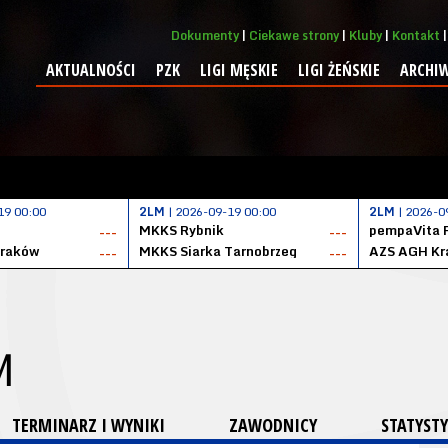
Dokumenty
Ciekawe strony
Kluby
Kontakt
AKTUALNOŚCI
PZK
LIGI MĘSKIE
LIGI ŻEŃSKIE
ARCHI
19 00:00
2LM
| 2026-09-19 00:00
2LM
| 2026-0
MKKS Rybnik
pempaVita 
---
---
Kraków
MKKS Siarka Tarnobrzeg
AZS AGH Kr
---
---
M
TERMINARZ I WYNIKI
ZAWODNICY
STATYSTY