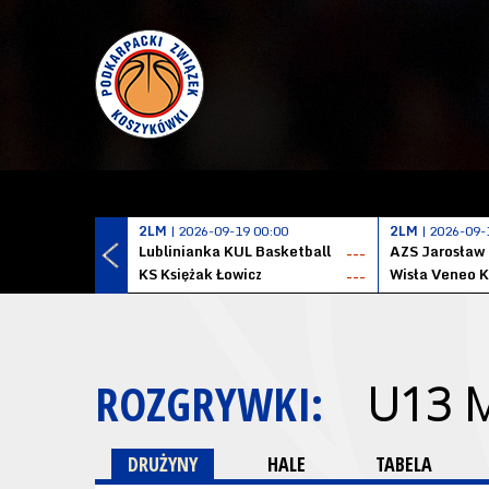
2LM
| 2026-09-19 00:00
2LM
| 2026-09-
Lublinianka KUL Basketball
AZS Jarosław
---
KS Księżak Łowicz
Wisła Veneo 
---
ROZGRYWKI:
U13 
DRUŻYNY
HALE
TABELA