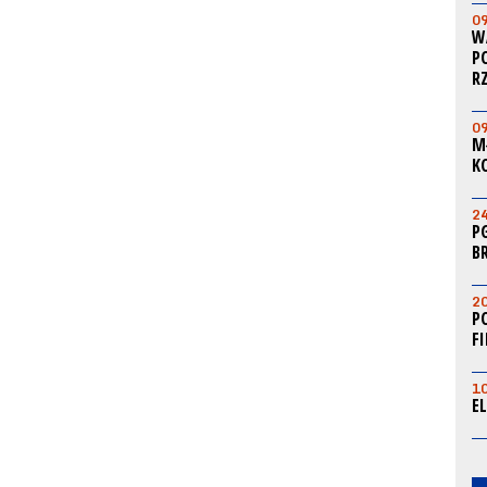
0
W
P
R
0
M
K
2
P
B
2
P
F
1
E