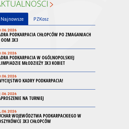
AKTUALNOŚCI
Najnowsze
PZKosz
0.06.2026
ADRA PODKARPACIA CHŁOPCÓW PO ZMAGANIACH
 OOM 3X3
0.06.2026
ADRA PODKARPACIA W OGÓLNOPOLSKIEJ
LIMPIADZIE MŁODZIEŻY 3X3 KOBIET
0.06.2026
WYCIĘSTWO KADRY PODKARPACIA!
2.06.2026
APROSZENIE NA TURNIEJ
1.06.2026
UCHAR WOJEWÓDZTWA PODKARPACKIEGO W
OSZYKÓWCE 3X3 CHŁOPCÓW