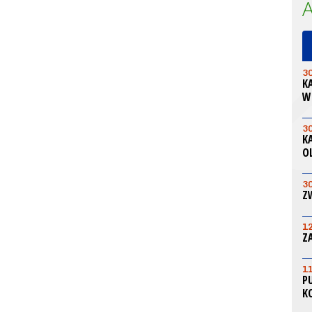
3
K
W
3
K
O
3
Z
1
Z
1
P
K