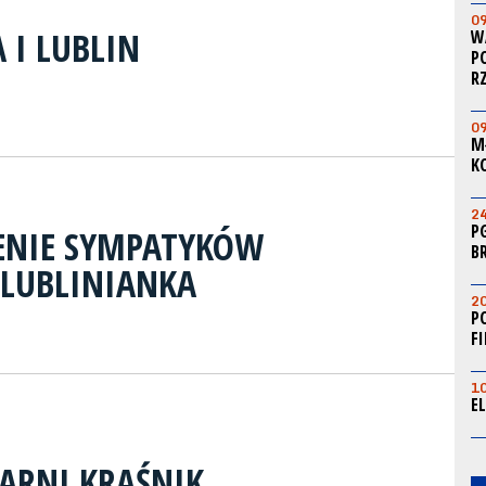
0
 I LUBLIN
W
P
R
0
M
K
2
P
ENIE SYMPATYKÓW
B
 LUBLINIANKA
2
P
F
1
E
ZARNI KRAŚNIK