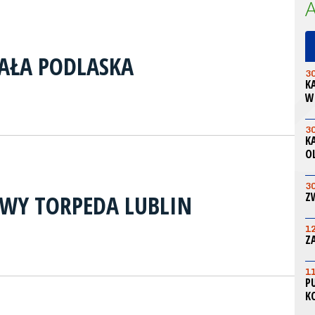
IAŁA PODLASKA
3
K
W
3
K
O
3
WY TORPEDA LUBLIN
Z
1
Z
1
P
K