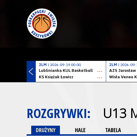
2LM
| 2026-09-19 00:00
2LM
| 2026-09-
Lublinianka KUL Basketball
AZS Jarosław
---
KS Księżak Łowicz
Wisła Veneo 
---
ROZGRYWKI:
U13 
DRUŻYNY
HALE
TABELA