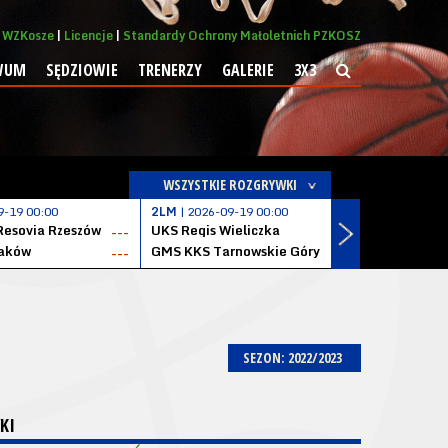
WZKosze
Licencje
Standardy Ochrony Małoletnich PZKOSZ
WUM
SĘDZIOWIE
TRENERZY
GALERIE
3X3
WSZYSTKIE ROZGRYWKI
9-19 00:00
2LM
| 2026-09-19 00:00
2LM
| 2026
Resovia Rzeszów
UKS Regis Wieliczka
ZKS Stal 
---
---
aków
GMS KKS Tarnowskie Góry
Zagłębie 
---
---
SEZON: 2022/2023
KI