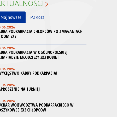
AKTUALNOŚCI
Najnowsze
PZKosz
0.06.2026
ADRA PODKARPACIA CHŁOPCÓW PO ZMAGANIACH
 OOM 3X3
0.06.2026
ADRA PODKARPACIA W OGÓLNOPOLSKIEJ
LIMPIADZIE MŁODZIEŻY 3X3 KOBIET
0.06.2026
WYCIĘSTWO KADRY PODKARPACIA!
2.06.2026
APROSZENIE NA TURNIEJ
1.06.2026
UCHAR WOJEWÓDZTWA PODKARPACKIEGO W
OSZYKÓWCE 3X3 CHŁOPCÓW