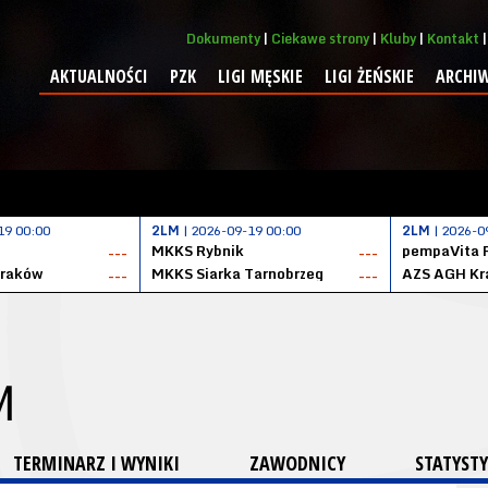
Dokumenty
Ciekawe strony
Kluby
Kontakt
AKTUALNOŚCI
PZK
LIGI MĘSKIE
LIGI ŻEŃSKIE
ARCHI
19 00:00
2LM
| 2026-09-19 00:00
2LM
| 2026-0
MKKS Rybnik
pempaVita 
---
---
Kraków
MKKS Siarka Tarnobrzeg
AZS AGH Kr
---
---
M
TERMINARZ I WYNIKI
ZAWODNICY
STATYSTY