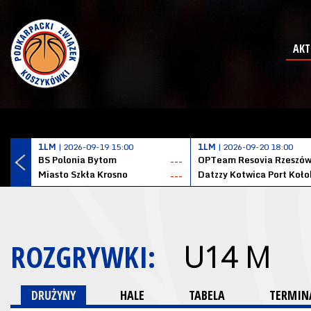
AKT
1LM
| 2026-09-19 15:00
1LM
| 2026-09-20 18:00
BS Polonia Bytom
OPTeam Resovia Rzeszó
---
Miasto Szkła Krosno
---
ROZGRYWKI:
U14 M
DRUŻYNY
HALE
TABELA
TERMINA