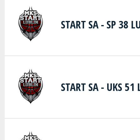
START SA - SP 38 L
START SA - UKS 51