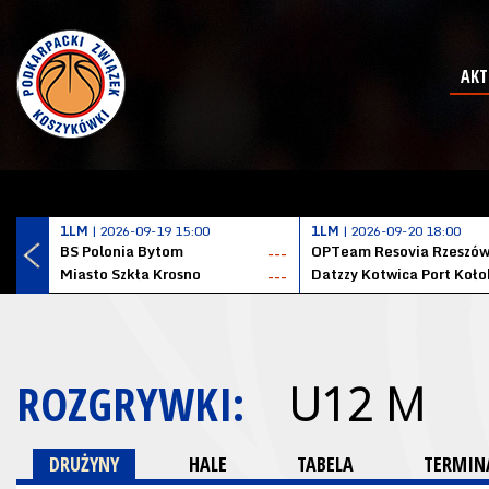
AKT
1LM
| 2026-09-19 15:00
1LM
| 2026-09-20 18:00
BS Polonia Bytom
OPTeam Resovia Rzeszó
---
Miasto Szkła Krosno
---
ROZGRYWKI:
U12 M
DRUŻYNY
HALE
TABELA
TERMINA