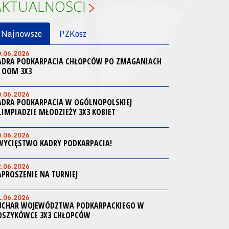
AKTUALNOŚCI
Najnowsze
PZKosz
0.06.2026
ADRA PODKARPACIA CHŁOPCÓW PO ZMAGANIACH
 OOM 3X3
0.06.2026
ADRA PODKARPACIA W OGÓLNOPOLSKIEJ
LIMPIADZIE MŁODZIEŻY 3X3 KOBIET
0.06.2026
WYCIĘSTWO KADRY PODKARPACIA!
2.06.2026
APROSZENIE NA TURNIEJ
1.06.2026
UCHAR WOJEWÓDZTWA PODKARPACKIEGO W
OSZYKÓWCE 3X3 CHŁOPCÓW