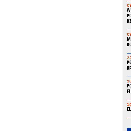
0
W
P
R
0
M
K
2
P
B
2
P
F
1
E