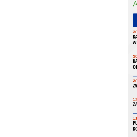
3
K
W
3
K
O
3
Z
1
Z
1
P
K