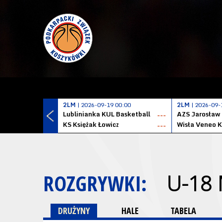
2LM
| 2026-09-19 00:00
2LM
| 2026-09-
Lublinianka KUL Basketball
AZS Jarosław
---
KS Księżak Łowicz
Wisła Veneo 
---
ROZGRYWKI:
U-18
DRUŻYNY
HALE
TABELA