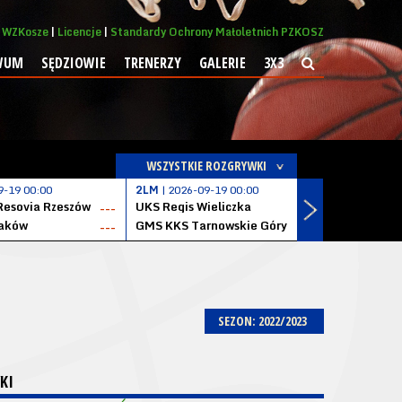
WZKosze
Licencje
Standardy Ochrony Małoletnich PZKOSZ
WUM
SĘDZIOWIE
TRENERZY
GALERIE
3X3
WSZYSTKIE ROZGRYWKI
9-19 00:00
2LM
| 2026-09-19 00:00
2LM
| 2026
Resovia Rzeszów
UKS Regis Wieliczka
ZKS Stal 
---
---
aków
GMS KKS Tarnowskie Góry
Zagłębie 
---
---
SEZON: 2022/2023
KI