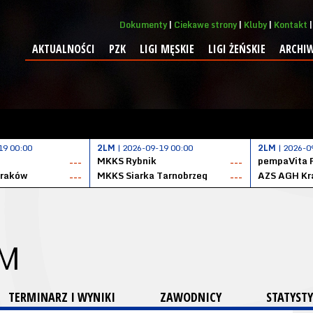
Dokumenty
Ciekawe strony
Kluby
Kontakt
AKTUALNOŚCI
PZK
LIGI MĘSKIE
LIGI ŻEŃSKIE
ARCHI
19 00:00
2LM
| 2026-09-19 00:00
2LM
| 2026-0
MKKS Rybnik
pempaVita 
---
---
Kraków
MKKS Siarka Tarnobrzeg
AZS AGH Kr
---
---
 M
TERMINARZ I WYNIKI
ZAWODNICY
STATYSTY