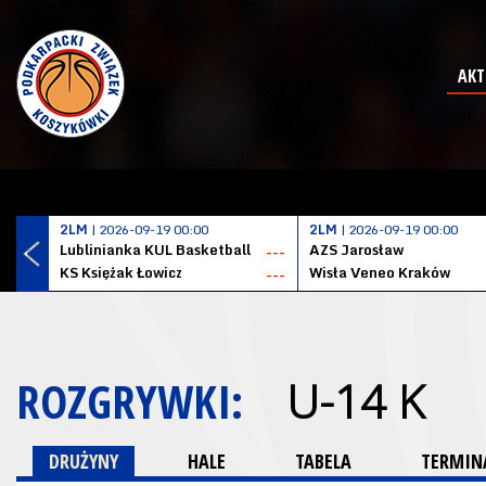
AKT
2LM
| 2026-09-19 00:00
2LM
| 2026-09-19 00:00
Lublinianka KUL Basketball
AZS Jarosław
---
KS Księżak Łowicz
Wisła Veneo Kraków
---
ROZGRYWKI:
U-14 K
DRUŻYNY
HALE
TABELA
TERMINA