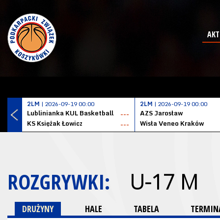
AKT
2LM
| 2026-09-19 00:00
2LM
| 2026-09-19 00:00
Lublinianka KUL Basketball
AZS Jarosław
---
KS Księżak Łowicz
Wisła Veneo Kraków
---
ROZGRYWKI:
U-17 M
DRUŻYNY
HALE
TABELA
TERMINA