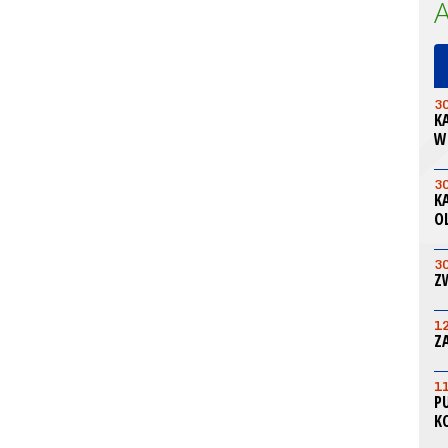
3
K
W
3
K
O
3
Z
1
Z
1
P
K