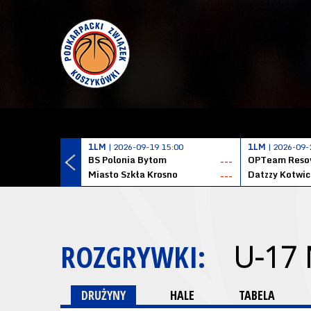
1LM
| 2026-09-19 15:00
1LM
| 2026-09-
BS Polonia Bytom
OPTeam Resov
---
Miasto Szkła Krosno
---
ROZGRYWKI:
U-17
DRUŻYNY
HALE
TABELA