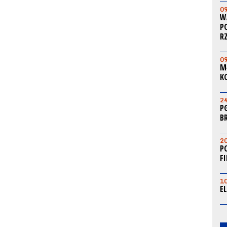
0
W
P
R
0
M
K
2
P
B
2
P
F
1
E