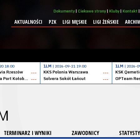
Dokumenty
Ciekawe strony
Kluby
Kontakt
AKTUALNOŚCI
PZK
LIGI MĘSKIE
LIGI ŻEŃSKIE
ARCHI
20 18:00
1LM
| 2026-09-21 19:00
1LM
| 2026-0
ia Rzeszów
KKS Polonia Warszawa
---
---
Datzzy Kotwica Port Kołobrzeg
Solvera Sokół Łańcut
OPTeam Res
---
---
 M
TERMINARZ I WYNIKI
ZAWODNICY
STATYSTY