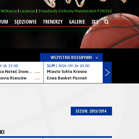
WZKosze
Licencje
Standardy Ochrony Małoletnich PZKOSZ
WUM
SĘDZIOWIE
TRENERZY
GALERIE
3X3
WSZYSTKIE ROZGRYWKI
9-26 15:00
1LM
| 2026-09-26 20:00
1LM
| 2026
KSK Qemetica Noteć Inowrocław
Miasto Szkła Krosno
Solvera S
---
---
ovia Rzeszów
Enea Basket Poznań
---
---
SEZON: 2013/2014
KI