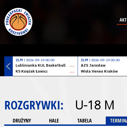
AKT
2LM
| 2026-09-19 00:00
2LM
| 2026-09-19 00:00
Lublinianka KUL Basketball
AZS Jarosław
---
KS Księżak Łowicz
Wisła Veneo Kraków
---
ROZGRYWKI:
U-18 M
DRUŻYNY
HALE
TABELA
TERMINA