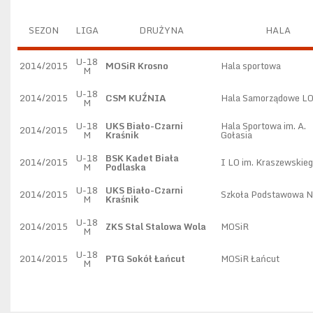
SEZON
LIGA
DRUŻYNA
HALA
U-18
2014/2015
MOSiR Krosno
Hala sportowa
M
U-18
2014/2015
CSM KUŹNIA
Hala Samorządowe L
M
U-18
UKS Biało-Czarni
Hala Sportowa im. A.
2014/2015
M
Kraśnik
Gołasia
U-18
BSK Kadet Biała
2014/2015
I LO im. Kraszewskie
M
Podlaska
U-18
UKS Biało-Czarni
2014/2015
Szkoła Podstawowa N
M
Kraśnik
U-18
2014/2015
ZKS Stal Stalowa Wola
MOSiR
M
U-18
2014/2015
PTG Sokół Łańcut
MOSiR Łańcut
M