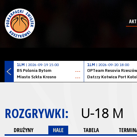
AKT
1LM
| 2026-09-19 15:00
1LM
| 2026-09-20 18:00
BS Polonia Bytom
OPTeam Resovia Rzeszó
---
Miasto Szkła Krosno
---
ROZGRYWKI:
U-18 M
DRUŻYNY
HALE
TABELA
TERMINA