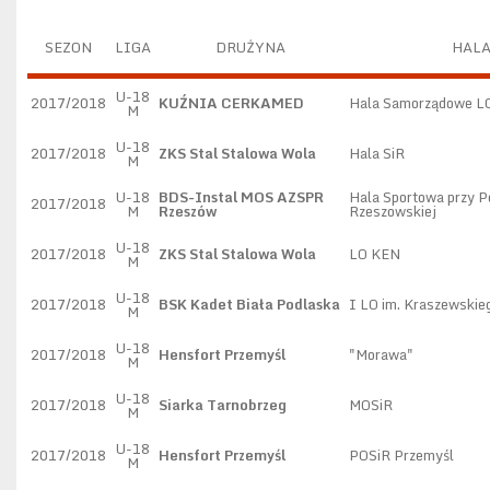
SEZON
LIGA
DRUŻYNA
HAL
U-18
2017/2018
KUŹNIA CERKAMED
Hala Samorządowe L
M
U-18
2017/2018
ZKS Stal Stalowa Wola
Hala SiR
M
U-18
BDS-Instal MOS AZSPR
Hala Sportowa przy P
2017/2018
M
Rzeszów
Rzeszowskiej
U-18
2017/2018
ZKS Stal Stalowa Wola
LO KEN
M
U-18
2017/2018
BSK Kadet Biała Podlaska
I LO im. Kraszewskie
M
U-18
2017/2018
Hensfort Przemyśl
"Morawa"
M
U-18
2017/2018
Siarka Tarnobrzeg
MOSiR
M
U-18
2017/2018
Hensfort Przemyśl
POSiR Przemyśl
M