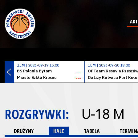
AKT
1LM
| 2026-09-19 15:00
1LM
| 2026-09-20 18:00
BS Polonia Bytom
OPTeam Resovia Rzeszó
---
Miasto Szkła Krosno
---
ROZGRYWKI:
U-18 M
DRUŻYNY
HALE
TABELA
TERMINA